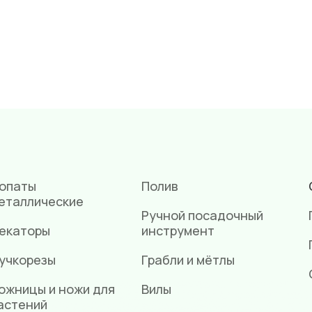
опаты
Полив
еталлические
Ручной посадочный
екаторы
инструмент
учкорезы
Грабли и мётлы
ожницы и ножи для
Вилы
астений