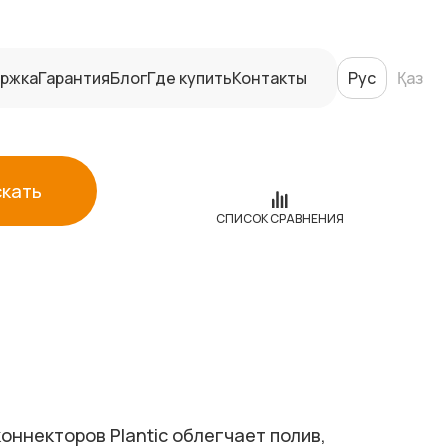
ржка
Гарантия
Блог
Где купить
Контакты
Рус
Қаз
скать
СПИСОК СРАВНЕНИЯ
оннекторов Plantic облегчает полив,