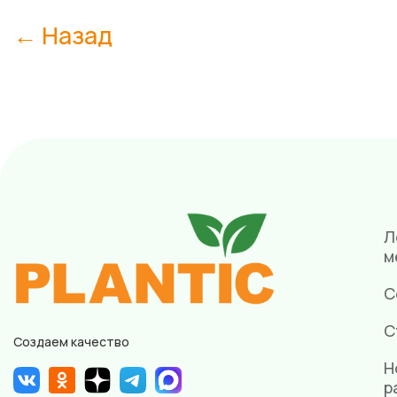
← Назад
Л
м
С
С
Создаем качество
Н
р