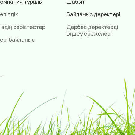
омпания туралы
Шабыт
епілдік
Байланыс деректері
іздің серіктестер
Дербес деректерді
өңдеу ережелері
ері байланыс