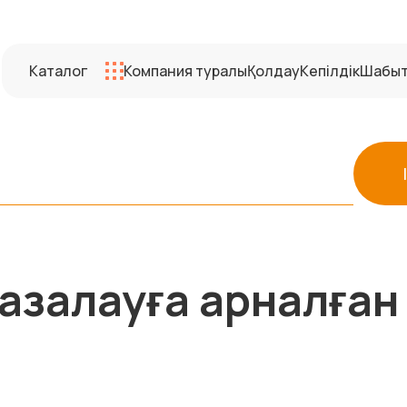
Каталог
Компания туралы
Қолдау
Кепілдік
Шабы
тазалауға арналған 