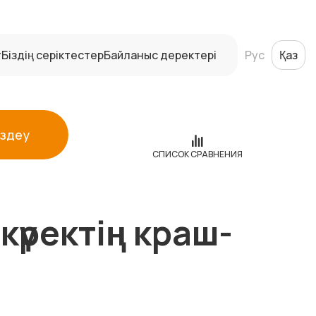
т
Біздің серіктестер
Байланыс деректері
Рус
Қаз
Іздеу
СПИСОК СРАВНЕНИЯ
күректің краш-