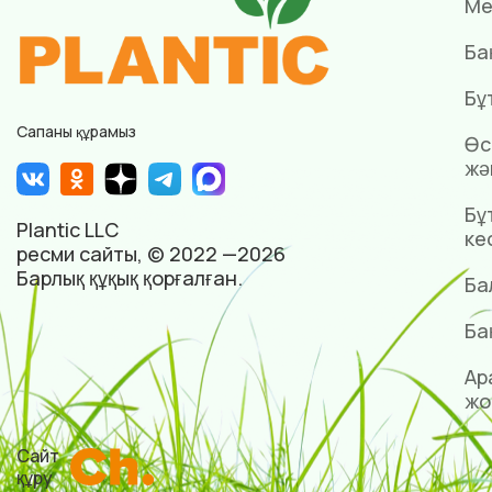
Ме
Ба
Бұ
Сапаны құрамыз
Өс
жә
Бұ
Plantic LLC
ке
ресми сайты, © 2022 —2026
Барлық құқық қорғалған.
Ба
Ба
Ар
жо
Сайт
құру