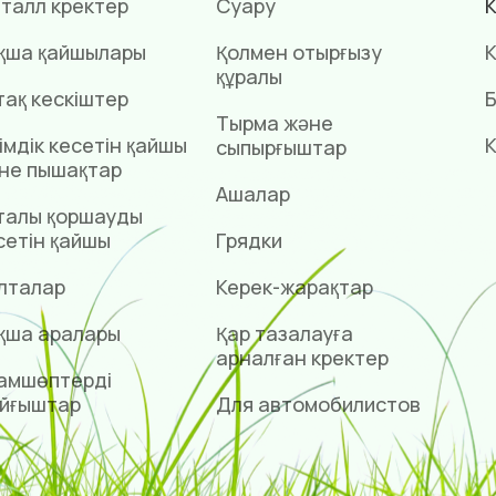
талл күректер
Суару
К
қша қайшылары
Қолмен отырғызу
К
құралы
тақ кескіштер
Б
Тырма және
імдік кесетін қайшы
К
сыпырғыштар
не пышақтар
Ашалар
талы қоршауды
сетін қайшы
Грядки
лталар
Керек-жарақтар
қша аралары
Қар тазалауға
арналған күректер
амшөптерді
йғыштар
Для автомобилистов