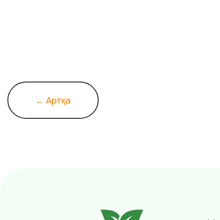
← Артқа