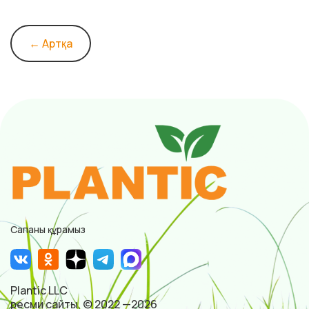
← Артқа
Сапаны құрамыз
Plantic LLC
ресми сайты, © 2022 —2026