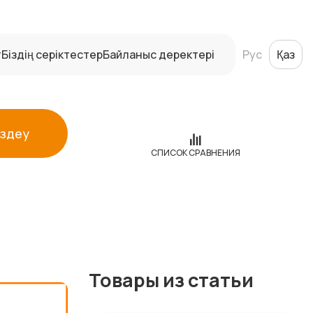
т
Біздің серіктестер
Байланыс деректері
Рус
Қаз
Іздеу
СПИСОК СРАВНЕНИЯ
Товары из статьи