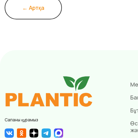
← Артқа
Ме
Ба
Бұ
Сапаны құрамыз
Өс
жә