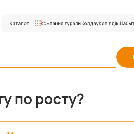
Каталог
Компания туралы
Қолдау
Кепілдік
Шабы
ту по росту?