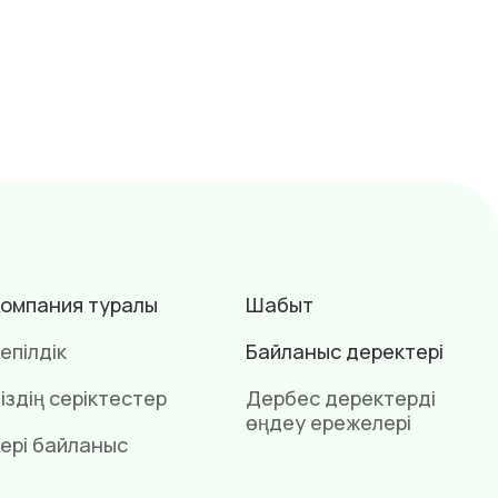
омпания туралы
Шабыт
епілдік
Байланыс деректері
іздің серіктестер
Дербес деректерді
өңдеу ережелері
ері байланыс