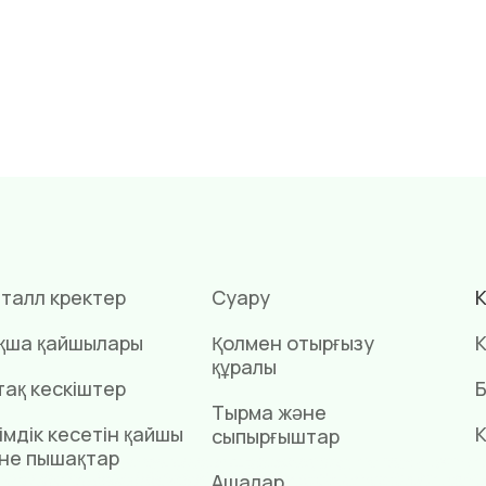
талл күректер
Суару
К
қша қайшылары
Қолмен отырғызу
К
құралы
тақ кескіштер
Б
Тырма және
імдік кесетін қайшы
К
сыпырғыштар
не пышақтар
Ашалар