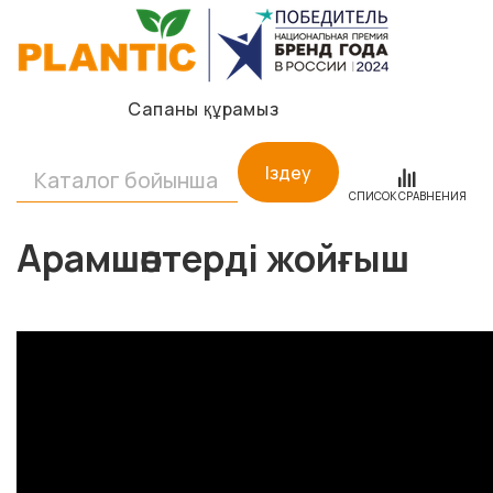
Сапаны құрамыз
Іздеу
СПИСОК СРАВНЕНИЯ
Арамшөптерді жойғыш