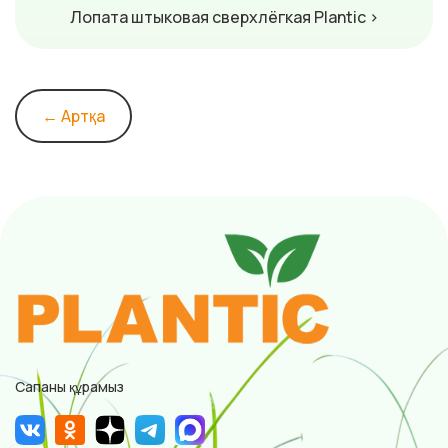
Лопата штыковая сверхлёгкая Plantic ›
← Артқа
Сапаны құрамыз