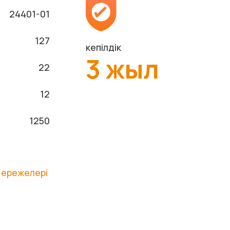
24401-01
127
кепілдік
3 жыл
22
12
1250
 ережелері