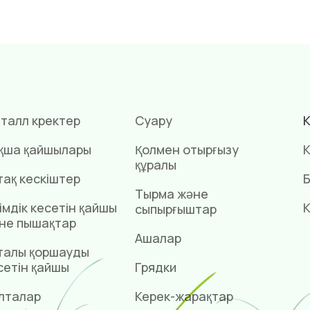
талл күректер
Суару
К
қша қайшылары
Қолмен отырғызу
К
құралы
тақ кескіштер
Б
Тырма және
імдік кесетін қайшы
К
сыпырғыштар
не пышақтар
Ашалар
талы қоршауды
сетін қайшы
Грядки
лталар
Керек-жарақтар