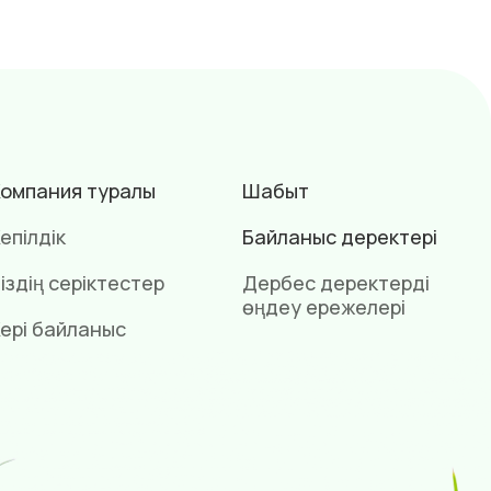
омпания туралы
Шабыт
епілдік
Байланыс деректері
іздің серіктестер
Дербес деректерді
өңдеу ережелері
ері байланыс