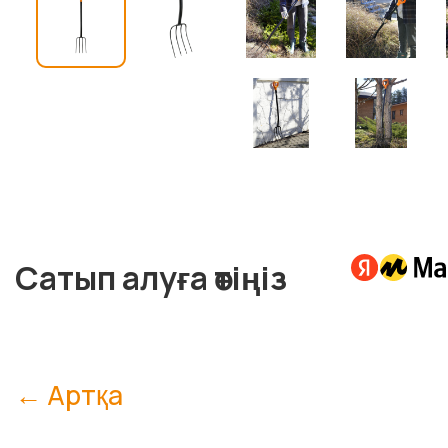
Сатып алуға өтіңіз
← Артқа