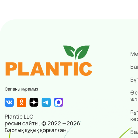
Ме
Ба
Бұ
Сапаны құрамыз
Өс
жә
Бұ
Plantic LLC
ке
ресми сайты, © 2022 —2026
Барлық құқық қорғалған.
Ба