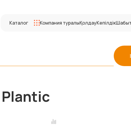
Каталог
Компания туралы
Қолдау
Кепілдік
Шабы
Plantic