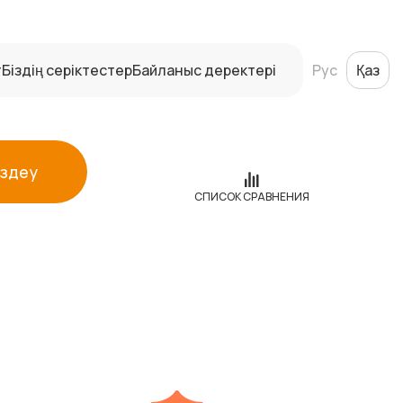
т
Біздің серіктестер
Байланыс деректері
Рус
Қаз
Іздеу
СПИСОК СРАВНЕНИЯ