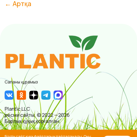
← Артқа
Сапаны құрамыз
Plantic LLC
ресми сайты, © 2022 —2026
Барлық құқық қорғалған.
Сайт
Біздің сайт куки файлдарын пайдаланады. Оны