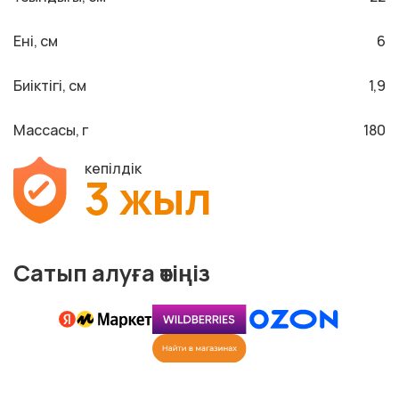
Ені, см
6
Биіктігі, см
1,9
Массасы, г
180
кепілдік
3 жыл
Сатып алуға өтіңіз