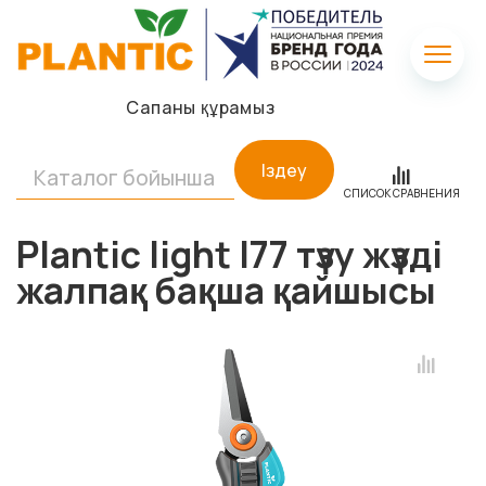
Сапаны құрамыз
Іздеу
СПИСОК СРАВНЕНИЯ
Plantic light l77 түзу жүзді
жалпақ бақша қайшысы