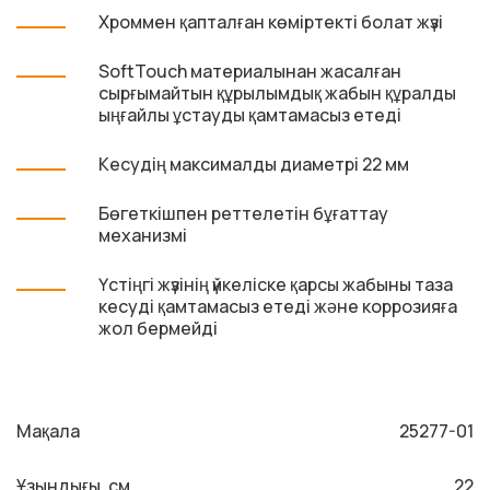
Хроммен қапталған көміртекті болат жүзі
SoftTouch материалынан жасалған
сырғымайтын құрылымдық жабын құралды
ыңғайлы ұстауды қамтамасыз етеді
Кесудің максималды диаметрі 22 мм
Бөгеткішпен реттелетін бұғаттау
механизмі
Үстіңгі жүзінің үйкеліске қарсы жабыны таза
кесуді қамтамасыз етеді және коррозияға
жол бермейді
Мақала
25277-01
Ұзындығы, см
22