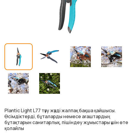
Plantic Light L77 түзу жүзді жалпақ бақша қайшысы.
Өсімдіктерді, бұталарды немесе ағаштардың
бұтақтарын санитарлық, пішіндеу жұмыстары үшін өте
қолайлы