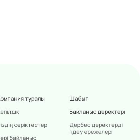
Компания туралы
Шабыт
епілдік
Байланыс деректері
іздің серіктестер
Дербес деректерді
өңдеу ережелері
Кері байланыс