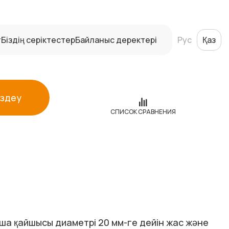
т
Біздің серіктестер
Байланыс деректері
Рус
Қаз
Іздеу
СПИСОК СРАВНЕНИЯ
қша қайшысы диаметрі 20 мм-ге дейін жас және