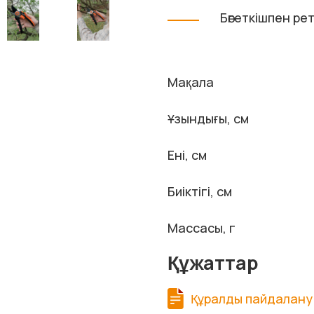
Бөгеткішпен ре
Мақала
Ұзындығы, см
Ені, см
Биіктігі, см
Массасы, г
Құжаттар
Құралды пайдалану