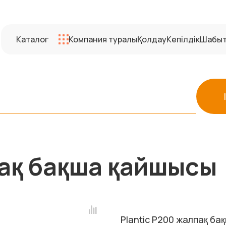
Каталог
Компания туралы
Қолдау
Кепілдік
Шабы
пақ бақша қайшысы
Plantic P200 жалпақ ба