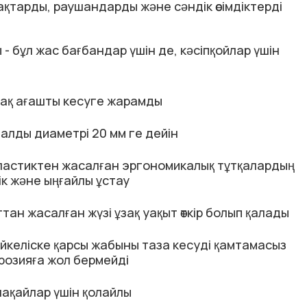
қтарды, раушандарды және сәндік өсімдіктерді
- бұл жас бағбандар үшін де, кәсіпқойлар үшін
ақ ағашты кесуге жарамды
алды диаметрі 20 мм ге дейін
 пластиктен жасалған эргономикалық тұтқалардың
к және ыңғайлы ұстау
ттан жасалған жүзі ұзақ уақыт өткір болып қалады
ң үйкеліске қарсы жабыны таза кесуді қамтамасыз
розияға жол бермейді
лақайлар үшін қолайлы