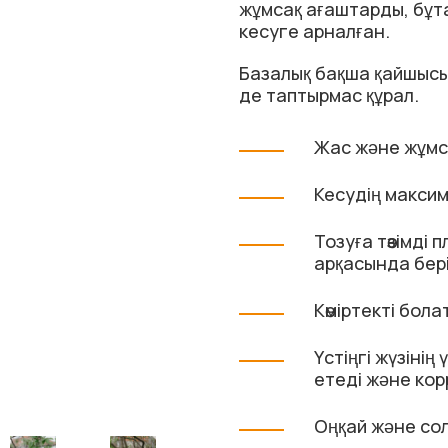
жұмсақ ағаштарды, бұта
кесуге арналған.
Базалық бақша қайшысы 
де таптырмас құрал.
Жас және жұмс
Кесудің максим
Тозуға төзімді
арқасында бері
Көміртекті бола
Үстіңгі жүзіні
етеді және кор
Оңқай және со