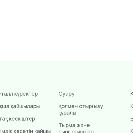
талл күректер
Суару
қша қайшылары
Қолмен отырғызу
К
құралы
тақ кескіштер
Б
Тырма және
імдік кесетін қайшы
сыпырғыштар