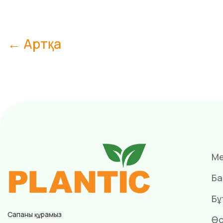
← Артқа
Ме
Ба
Бұ
Сапаны құрамыз
Өс