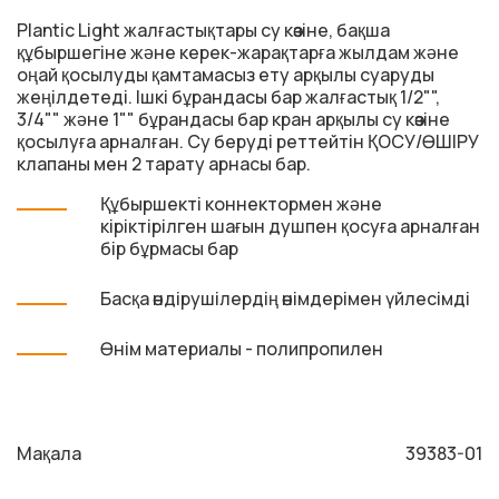
Plantic Light жалғастықтары су көзіне, бақша
құбыршегіне және керек-жарақтарға жылдам және
оңай қосылуды қамтамасыз ету арқылы суаруды
жеңілдетеді. Ішкі бұрандасы бар жалғастық 1/2"",
3/4"" және 1"" бұрандасы бар кран арқылы су көзіне
қосылуға арналған. Су беруді реттейтін ҚОСУ/ӨШІРУ
клапаны мен 2 тарату арнасы бар.
Құбыршекті коннектормен және
кіріктірілген шағын душпен қосуға арналған
бір бұрмасы бар
Басқа өндірушілердің өнімдерімен үйлесімді
Өнім материалы - полипропилен
Мақала
39383-01