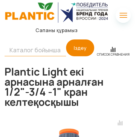
Сапаны құрамыз
Іздеу
СПИСОК СРАВНЕНИЯ
Plantic Light екі
арнасына арналған
1/2"-3/4 -1" кран
келтеқосқышы