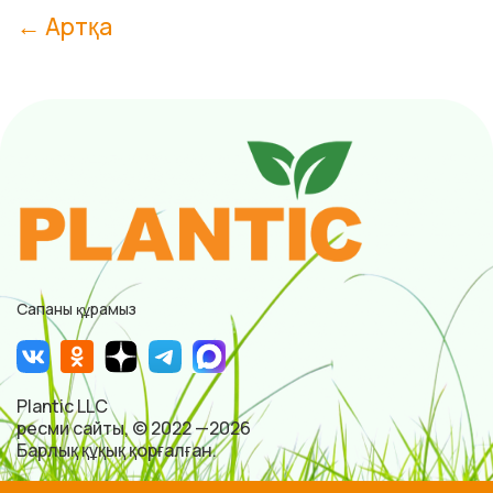
← Артқа
Сапаны құрамыз
Plantic LLC
ресми сайты, © 2022 —2026
Барлық құқық қорғалған.