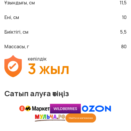
Ұзындығы, см
11,5
Ені, см
10
Биіктігі, см
5,5
Массасы, г
80
кепілдік
3 жыл
Сатып алуға өтіңіз