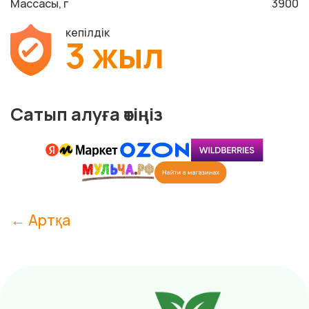
Массасы, г
3900
кепілдік
3 жыл
Сатып алуға өтіңіз
← Артқа