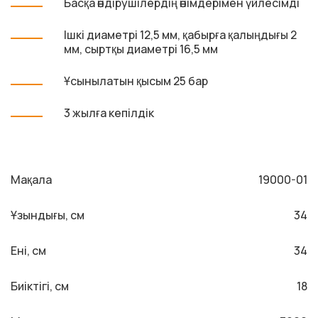
Басқа өндірушілердің өнімдерімен үйлесімді
Ішкі диаметрі 12,5 мм, қабырға қалыңдығы 2
мм, сыртқы диаметрі 16,5 мм
Ұсынылатын қысым 25 бар
3 жылға кепілдік
Мақала
19000-01
Ұзындығы, см
34
Ені, см
34
Биіктігі, см
18