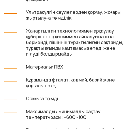
Ультракүлгін сәулелерден қорғау, жоғары
жыртылуға төзімділік
Жаңартылған технологиямен арқаулау
құбыршектің қысыммен айналуына жол
бермейді, пішіннің тұрақтылығын сақтайды,
тұрақты ағынды қамтамасыз етеді және
иілуді болдырмайды
Материалы: ПВХ
Құрамында фталат, кадмий, барий және
қорғасын жоқ
Соққыға төзімді
Максималды / минималды сақтау
температурасы: +60С -10С