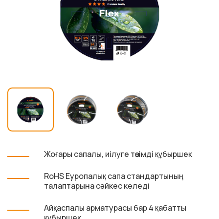
Жоғары сапалы, иілуге төзімді құбыршек
RoHS Еуропалық сапа стандартының
талаптарына сәйкес келеді
Айқаспалы арматурасы бар 4 қабатты
құбыршек