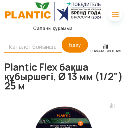
Сапаны құрамыз
Іздеу
СПИСОК СРАВНЕНИЯ
Plantic Flex бақша
құбыршегі, Ø 13 мм (1/2")
25 м