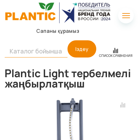
Сапаны құрамыз
Іздеу
СПИСОК СРАВНЕНИЯ
Plantic Light тербелмелі
жаңбырлатқыш