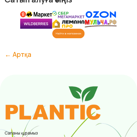
← Артқа
Сапаны құрамыз