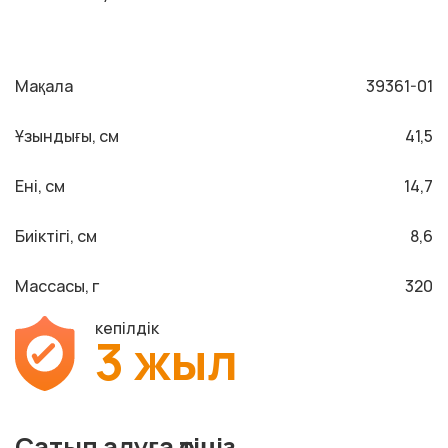
Мақала
39361-01
Ұзындығы, см
41,5
Ені, см
14,7
Биіктігі, см
8,6
Массасы, г
320
кепілдік
3 жыл
Сатып алуға өтіңіз