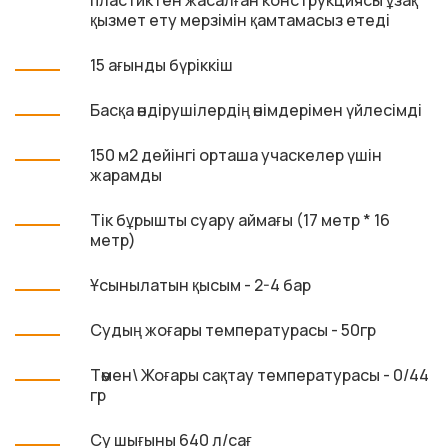
қызмет ету мерзімін қамтамасыз етеді
15 ағынды бүріккіш
Басқа өндірушілердің өнімдерімен үйлесімді
150 м2 дейінгі орташа учаскелер үшін
жарамды
Тік бұрышты суару аймағы (17 метр * 16
метр)
Ұсынылатын қысым - 2-4 бар
Судың жоғары температурасы - 50гр
Төмен\ Жоғары сақтау температурасы - 0/44
гр
Су шығыны 640 л/сағ