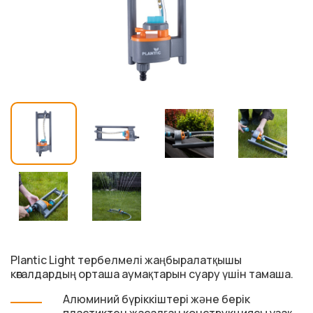
Рlantic Light тербелмелі жаңбыралатқышы
көгалдардың орташа аумақтарын суару үшін тамаша.
Алюминий бүріккіштері және берік
пластиктен жасалған конструкциясы ұзақ