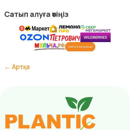
Сатып алуға өтіңіз
← Артқа