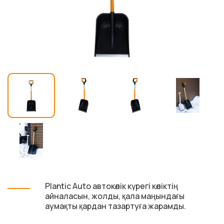
Plantic Auto автокөлік күрегі көліктің
айналасын, жолды, қала маңындағы
аумақты қардан тазартуға жарамды.