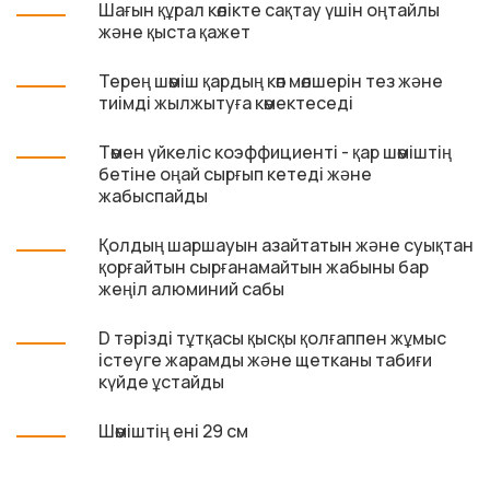
Шағын құрал көлікте сақтау үшін оңтайлы
және қыста қажет
Терең шөміш қардың көп мөлшерін тез және
тиімді жылжытуға көмектеседі
Төмен үйкеліс коэффициенті - қар шөміштің
бетіне оңай сырғып кетеді және
жабыспайды
Қолдың шаршауын азайтатын және суықтан
қорғайтын сырғанамайтын жабыны бар
жеңіл алюминий сабы
D тәрізді тұтқасы қысқы қолғаппен жұмыс
істеуге жарамды және щетканы табиғи
күйде ұстайды
Шөміштің ені 29 см