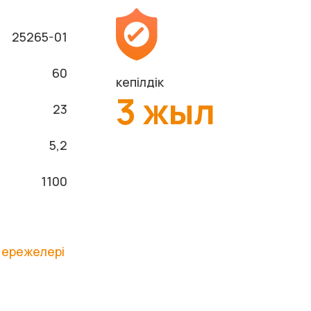
25265-01
60
кепілдік
3 жыл
23
5,2
1100
 ережелері