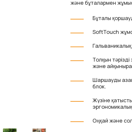
және бұталармен жұмыс 
Бұталы қоршау
SoftTouch жұмс
Гальваникалық 
Толқын тәрізді
және айқынырақ
Шаршауды азай
блок.
Жүзіне қатыст
эргономикалық
Оңқай және со