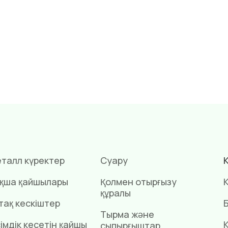
талл күректер
Суару
қша қайшылары
Қолмен отырғызу
К
құралы
тақ кескіштер
Б
Тырма және
імдік кесетін қайшы
сыпырғыштар