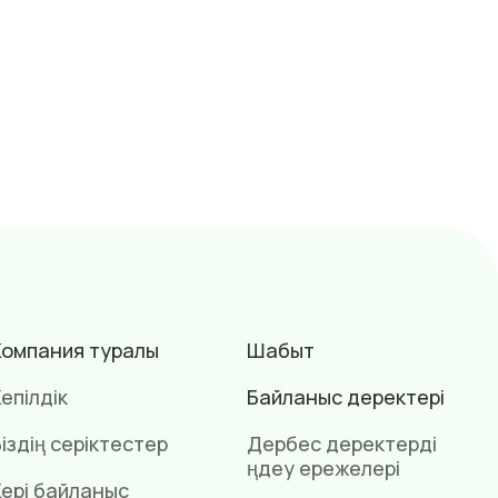
Компания туралы
Шабыт
епілдік
Байланыс деректері
іздің серіктестер
Дербес деректерді
өңдеу ережелері
Кері байланыс