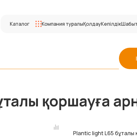
Каталог
Компания туралы
Қолдау
Кепілдік
Шабы
 бұталы қоршауға а
Plantic light L65 бұта