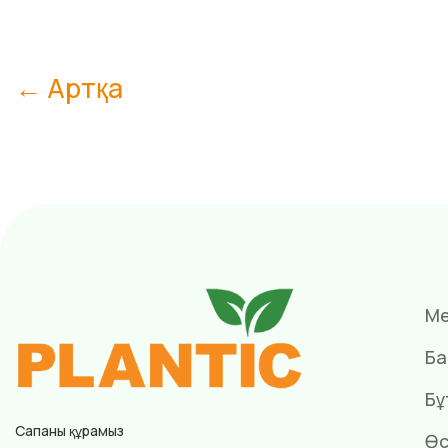
← Артқа
Ме
Ба
Бұ
Сапаны құрамыз
Өс