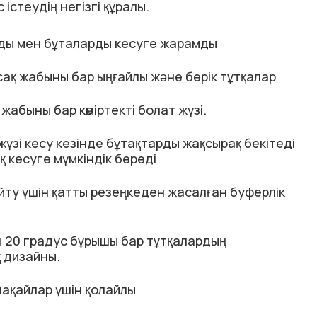
істеудің негізгі құралы.
ды мен бұталарды кесуге жарамды
ақ жабыны бар ыңғайлы және берік тұтқалар
жабыны бар көміртекті болат жүзі.
 жүзі кесу кезінде бұтақтарды жақсырақ бекітеді
 кесуге мүмкіндік береді
ту үшін қатты резеңкеден жасалған буферлік
ы 20 градус бұрышы бар тұтқалардың
 дизайны.
лақайлар үшін қолайлы