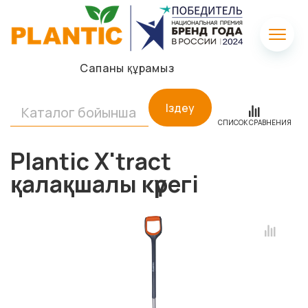
Сапаны құрамыз
Іздеу
СПИСОК СРАВНЕНИЯ
Plantic X'tract
қалақшалы күрегі