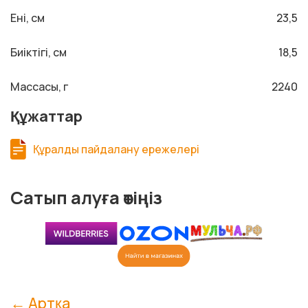
Ені, см
23,5
Биіктігі, см
18,5
Массасы, г
2240
Құжаттар
Құралды пайдалану ережелері
Сатып алуға өтіңіз
← Артқа