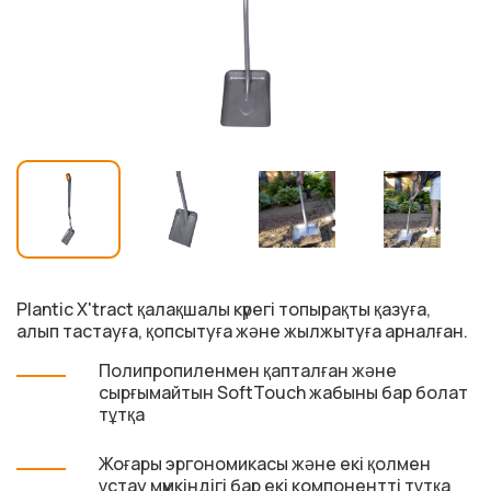
Plantic X'tract қалақшалы күрегі топырақты қазуға,
алып тастауға, қопсытуға және жылжытуға арналған.
Полипропиленмен қапталған және
сырғымайтын SoftTouch жабыны бар болат
тұтқа
Жоғары эргономикасы және екі қолмен
ұстау мүмкіндігі бар екі компонентті тұтқа