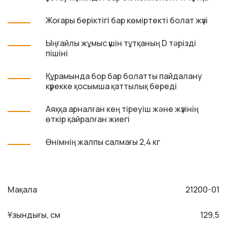
Жоғары беріктігі бар көміртекті болат жүзі
Ыңғайлы жұмыс үшін тұтқаның D тәрізді
пішіні
Құрамында бор бар болатты пайдалану
күрекке қосымша қаттылық береді
Аяққа арналған кең тіреуіш және жүзінің
өткір қайралған жиегі
Өнімнің жалпы салмағы 2,4 кг
Мақала
21200-01
Ұзындығы, см
129,5